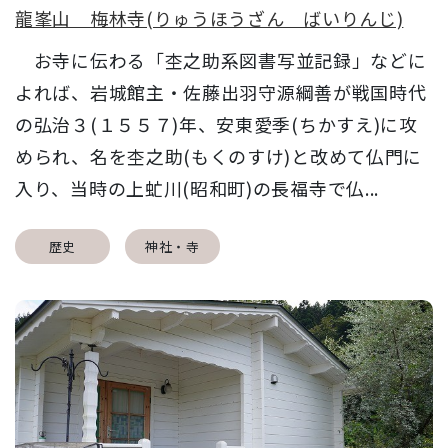
龍峯山 梅林寺(りゅうほうざん ばいりんじ)
お寺に伝わる「杢之助系図書写並記録」などに
よれば、岩城館主・佐藤出羽守源綱善が戦国時代
の弘治３(１５５７)年、安東愛季(ちかすえ)に攻
められ、名を杢之助(もくのすけ)と改めて仏門に
入り、当時の上虻川(昭和町)の長福寺で仏...
歴史
神社・寺