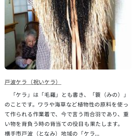
戸波ケラ（祝いケラ）
「ケラ」は「毛羅」とも書き、「蓑（みの）」
のことです。ワラや海草など植物性の原料を使っ
て作られる作業着で、今で言う雨合羽であり、重
い物を背負う時の背当ての役目も果たします。
横手市戸波（となみ）地域の「ケラ...