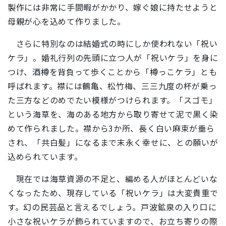
製作には非常に手間暇がかかり、嫁ぐ娘に持たせようと
母親が心を込めて作りました。
さらに特別なのは結婚式の時にしか使われない「祝い
ケラ」。婚礼行列の先頭に立つ人が「祝いケラ」を身に
つけ、酒樽を背負って歩くことから「樽っこケラ」とも
呼ばれます。襟には鶴亀、松竹梅、三三九度の杯が乗っ
た三方などのめでたい模様がつけられます。「スゴモ」
という海草を、海のある地方から取り寄せて泥で黒く染
めて作られました。襟から3か所、長く白い麻束が垂ら
され、「共白髪」になるまで末永く幸せに、との願いが
込められています。
現在では海草資源の不足と、編める人がほとんどいな
くなったため、現存している「祝いケラ」は大変貴重で
す。幻の民芸品と言えるでしょう。戸波鉱泉の入り口に
小さな祝いケラが飾られていますので、お立ち寄りの際