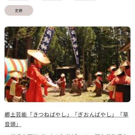
史跡
郷土芸能「きつねばやし」「ぎおんばやし」「草
音頭」