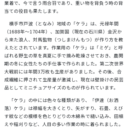
業着で、今で言う雨合羽であり、重い物を背負う時の背
当ての役目も果たします。
横手市戸波（となみ）地域の「ケラ」は、元禄年間
（1688年～1704年）、加賀国（現在の石川県）金沢か
ら来た浪人、対馬監物（つしまけんもつ）が作り方を教
えたとされています。作業用の「ケラ」は「ミゲ」と呼
ばれる野生の草を真夏に手で摘み乾燥させておき、農閑
期の冬に女性たちの手仕事で作られました。第二次世界
大戦前には年間3万枚も生産がありました。その後、合
成繊維に押されて生産量が激減し、現在は壁掛けの民芸
品としてミニチュアサイズのものが作られています。
「ケラ」の中には色々な種類があり、「伊達（お洒
落）ケラ」は襟幅を大きくとり、矢がすり、石畳、えび
す紋などの模様を色とりどりの木綿糸で縫い込み、田植
えや稲刈りなど、人目の多い作業の時に着られました。