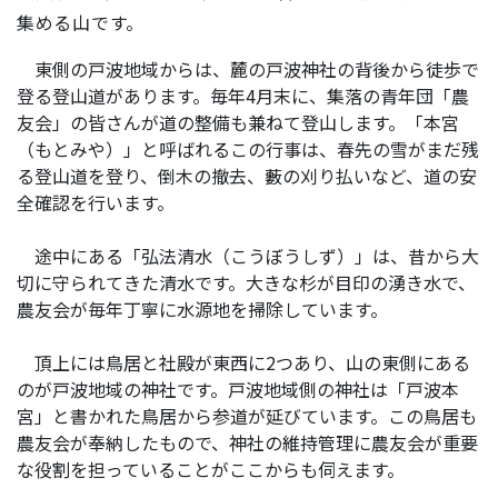
集める山です。
東側の戸波地域からは、麓の戸波神社の背後から徒歩で
登る登山道があります。毎年4月末に、集落の青年団「農
友会」の皆さんが道の整備も兼ねて登山します。「本宮
（もとみや）」と呼ばれるこの行事は、春先の雪がまだ残
る登山道を登り、倒木の撤去、藪の刈り払いなど、道の安
全確認を行います。
途中にある「弘法清水（こうぼうしず）」は、昔から大
切に守られてきた清水です。大きな杉が目印の湧き水で、
農友会が毎年丁寧に水源地を掃除しています。
頂上には鳥居と社殿が東西に2つあり、山の東側にある
のが戸波地域の神社です。戸波地域側の神社は「戸波本
宮」と書かれた鳥居から参道が延びています。この鳥居も
農友会が奉納したもので、神社の維持管理に農友会が重要
な役割を担っていることがここからも伺えます。