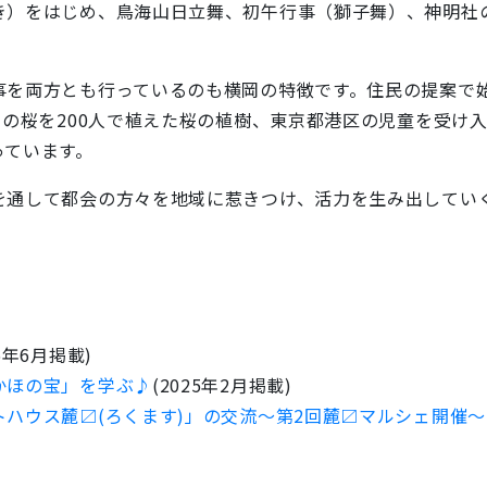
）をはじめ、鳥海山日立舞、初午行事（獅子舞）、神明社
を両方とも行っているのも横岡の特徴です。住民の提案で
もの桜を200人で植えた桜の植樹、東京都港区の児童を受け
っています。
通して都会の方々を地域に惹きつけ、活力を生み出してい
26年6月掲載)
かほの宝」を学ぶ♪
(2025年2月掲載)
ハウス麓〼(ろくます)」の交流～第2回麓〼マルシェ開催～