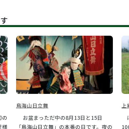
です
鳥海山日立舞
上
初の
お盆まっただ中の8月13日と15日
に
荷様
「鳥海山日立舞」の本番の日です。夜の
1