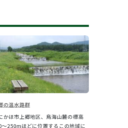
郷の温水路群
かほ市上郷地区、鳥海山麓の標高
00～250mほどに位置するこの地域に