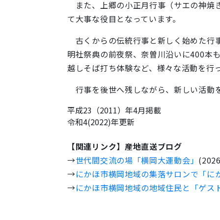
また、上郷の小正月行事（サエの神焼き
て大事な役目となっています。
古くからの伝統行事と新しく始めた行事
明社祭典の前夜祭、奈曽川沿いに400本
越しそば打ち体験など、様々な活動を行
行事を後世へ残しながら、新しい活動を
平成23（2011）年4月掲載
令和4(2022)年更新
【関連リンク】産地直送ブログ
→
世代間交流の場「横岡大運動会」
(20
→
にかほ市横岡地域の集落サロンで「に
→
にかほ市横岡地域の地域住民と「ゲスト