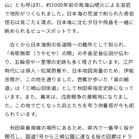
山」とも呼ばれ、約3000年前の鳥海山噴火による溶岩
で地形がつくられました。日本海の荒波で削られた奇岩
怪石は見ごたえ満点。日本海に沈む夕日や飛島を一緒に
眺められるビュースポットです。
古くから日本海側の街道随一の難所として知られ、
「有耶無耶（うやむや）の関」の手長足長伝説が伝わ
り、五輪塔や一里塚の史跡も多く残されています。江戸
時代には俳人・松尾芭蕉や、日本地図測量のため、伊能
忠敬が、この地を通りました。芭蕉が歩いた「奥の細
道」は「三崎山旧街道」として秋田県指定史跡になって
います。また、幕末は、戊辰戦争の激戦地になりまし
た。この地で亡くなった兵士たちを弔う供養塔が今も祀
られています。
秋田県最南端の場所にあるため、県内で一番早く桜が
開花し、国道7号から三崎公園に連なる桜の回廊はドラ