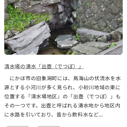
清水場の湧水「出壺（でつぼ）」
にかほ市の旧象潟町には、鳥海山の伏流水を水
源とする小河川が多く見られ、小砂川地域の東に
位置する「清水場地区」の「出壺（でつぼ）」も
その一つです。出壺と呼ばれる湧水地から地区内
に水路を引いており、昔から飲料水など...