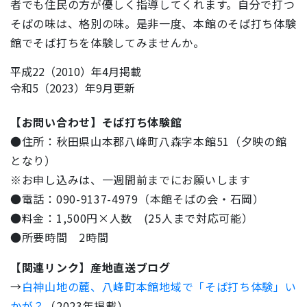
者でも住民の方が優しく指導してくれます。自分で打つ
そばの味は、格別の味。是非一度、本館のそば打ち体験
館でそば打ちを体験してみませんか。
平成22（2010）年4月掲載
令和5（2023）年9月更新
【お問い合わせ】そば打ち体験館
●住所：秋田県山本郡八峰町八森字本館51（夕映の館
となり）
※お申し込みは、一週間前までにお願いします
●電話：090-9137-4979（本館そばの会・石岡）
●料金：1,500円×人数 (25人まで対応可能）
●所要時間 2時間
【関連リンク】産地直送ブログ
→
白神山地の麓、八峰町本館地域で「そば打ち体験」い
かが？
（2023年掲載）