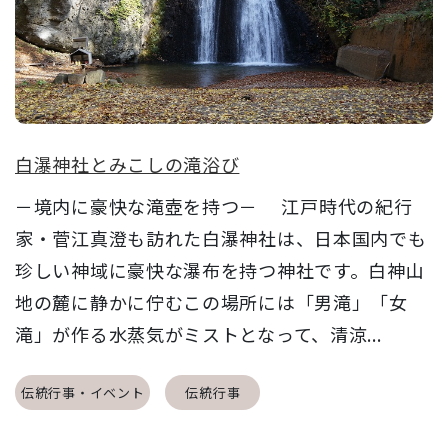
白瀑神社とみこしの滝浴び
－境内に豪快な滝壺を持つ－ 江戸時代の紀行
家・菅江真澄も訪れた白瀑神社は、日本国内でも
珍しい神域に豪快な瀑布を持つ神社です。白神山
地の麓に静かに佇むこの場所には「男滝」「女
滝」が作る水蒸気がミストとなって、清涼...
伝統行事・イベント
伝統行事