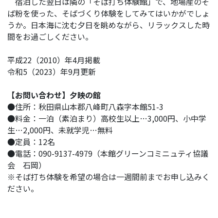
宿泊した翌日は隣の「そば打ち体験館」で、地場産のそ
ば粉を使った、そばづくり体験をしてみてはいかがでしょ
うか。日本海に沈む夕日を眺めながら、リラックスした時
間をお過ごしください。
平成22（2010）年4月掲載
令和5（2023）年9月更新
【お問い合わせ】夕映の館
●住所：秋田県山本郡八峰町八森字本館51-3
●料金：一泊（素泊まり）高校生以上…3,000円、小中学
生…2,000円、未就学児…無料
●定員：12名
●電話：090-9137-4979（本館グリーンコミニュティ協議
会 石岡）
※そば打ち体験を希望の場合は一週間前までお申し込みく
ださい。