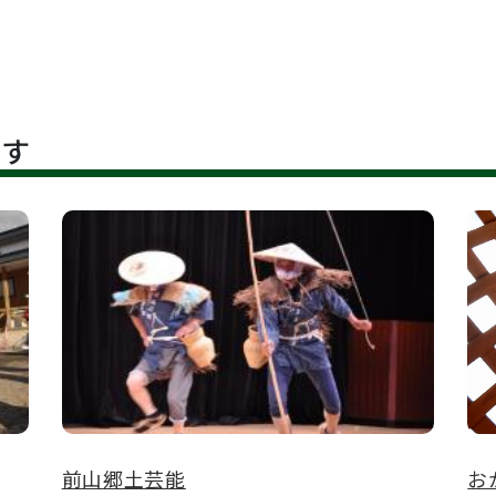
です
前山郷土芸能
お