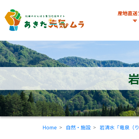
産地直送
Home
自然・施設
岩清水「竜泉（