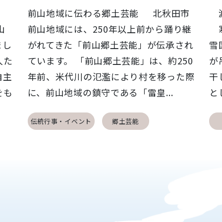
前山地域に伝わる郷土芸能 北秋田市
減
山
前山地域には、250年以上前から踊り継
寒
まし
がれてきた「前山郷土芸能」が伝承され
雪
人た
ています。 「前山郷土芸能」は、約250
が
自主
年前、米代川の氾濫により村を移った際
干
をも
に、前山地域の鎮守である「雷皇...
と
伝統行事・イベント
郷土芸能