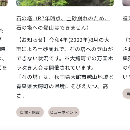
石の塔（R7年時点、土砂崩れのため、
福
石の塔への登山はできません）
流
大
ダ
【お知らせ】令和4年(2022年)8月の大
（
当時
雨による土砂崩れで、石の塔への登山が
さ
水、
できない状況です。※大鰐町での万国ホ
集
どを
ラ吹き大会は開催されています。
の
「石の塔」は、秋田県大館市越山地域と
い
青森県大鰐町の県境にそびえたつ、高
さ...
自然・施設
ビューポイント