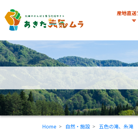
産地直送
Home
自然・施設
五色の滝、糸滝