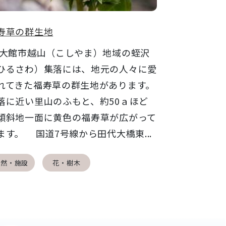
寿草の群生地
館市越山（こしやま）地域の蛭沢
ひるさわ）集落には、地元の人々に愛
れてきた福寿草の群生地があります。
落に近い里山のふもと、約50ａほど
傾斜地一面に黄色の福寿草が広がって
ます。 国道7号線から田代大橋東...
自然・施設
花・樹木