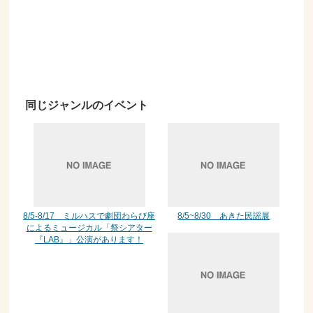
同じジャンルのイベント
8/5-8/17 ミルハスで劇団わらび座
8/5~8/30 あきた民謡展
によるミュージカル「祭シアター
『LAB』」公演があります！