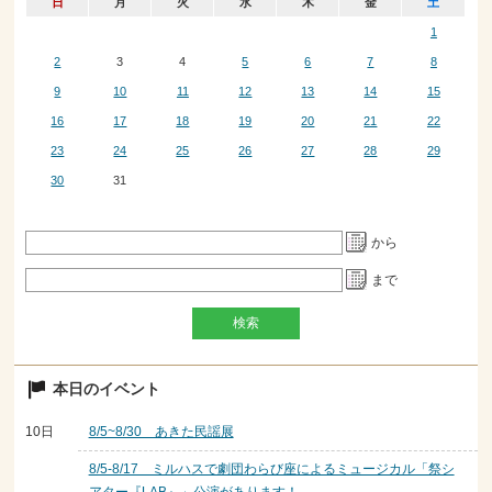
日
月
火
水
木
金
土
1
2
3
4
5
6
7
8
9
10
11
12
13
14
15
16
17
18
19
20
21
22
23
24
25
26
27
28
29
30
31
から
まで
本日のイベント
10日
8/5~8/30 あきた民謡展
8/5-8/17 ミルハスで劇団わらび座によるミュージカル「祭シ