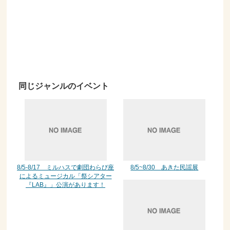
同じジャンルのイベント
8/5-8/17 ミルハスで劇団わらび座
8/5~8/30 あきた民謡展
によるミュージカル「祭シアター
『LAB』」公演があります！