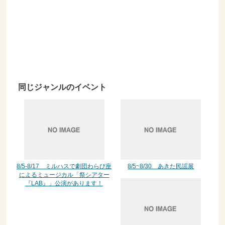
同じジャンルのイベント
8/5-8/17 ミルハスで劇団わらび座
8/5~8/30 あきた民謡展
によるミュージカル「祭シアター
『LAB』」公演があります！