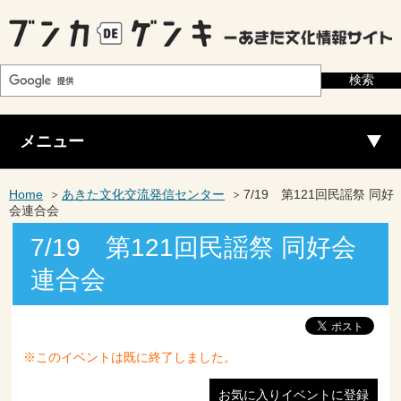
メニュー
Home
あきた文化交流発信センター
7/19 第121回民謡祭 同好
会連合会
7/19 第121回民謡祭 同好会
連合会
※このイベントは既に終了しました。
お気に入りイベントに登録