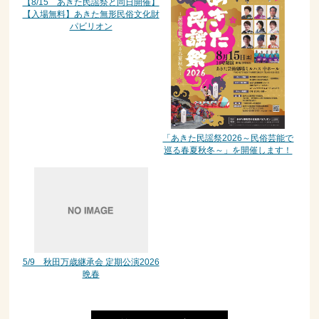
【8/15 あきた民謡祭と同日開催】
【入場無料】あきた無形民俗文化財
パビリオン
「あきた民謡祭2026～民俗芸能で
巡る春夏秋冬～」を開催します！
5/9 秋田万歳継承会 定期公演2026
晩春