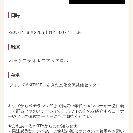
日時
令和６年６月22日(土)12：00～13：30
出演
ハラウ フラ オ レフア ケアロハ
会場
フォンテAKITA6F あきた文化交流発信センター
キッズからベテラン世代まで幅広い年代のメンバーが一堂に会
して踊るフラのステージです。ハワイの文化を紹介するコーナ
ーやフラの体験コーナーにもご期待ください。
★ふれあーるAKITAからのお知らせ★
・飛沫感染防止のため、ご来場の際はマスクのご着用をお願い