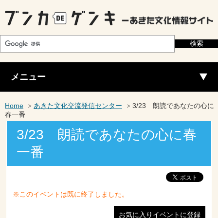
メニュー
Home
あきた文化交流発信センター
3/23 朗読であなたの心に
春一番
3/23 朗読であなたの心に春
一番
※このイベントは既に終了しました。
お気に入りイベントに登録