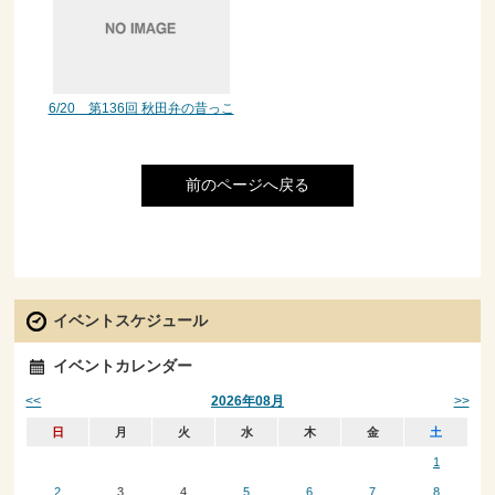
6/20 第136回 秋田弁の昔っこ
前のページへ戻る
イベントスケジュール
イベントカレンダー
<<
>>
2026年08月
日
月
火
水
木
金
土
1
2
3
4
5
6
7
8