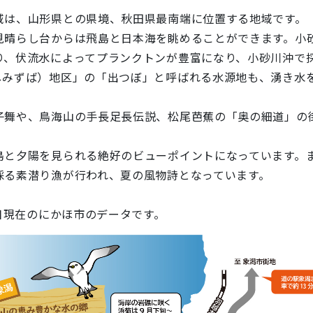
は、山形県との県境、秋田県最南端に位置する地域です。
晴らし台からは飛島と日本海を眺めることができます。小
、伏流水によってプランクトンが豊富になり、小砂川沖で
しみずば）地区」の「出つぼ」と呼ばれる水源地も、湧き水
舞や、鳥海山の手長足長伝説、松尾芭蕉の「奥の細道」の
と夕陽を見られる絶好のビューポイントになっています。
採る素潜り漁が行われ、夏の風物詩となっています。
１日現在のにかほ市のデータです。