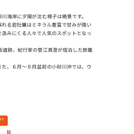
砂川海岸に夕陽が沈む様子は絶景です。
採れる岩牡蠣はミネラル豊富で甘みが強い
を汲みにくる人々で人気のスポットとなっ
街道跡、紀行家の菅江真澄が宿泊した旅籠
また、６月～８月盆前の小砂川沖では、ウ