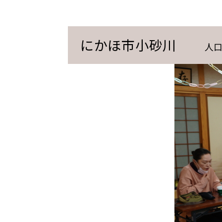
にかほ市小砂川
人口