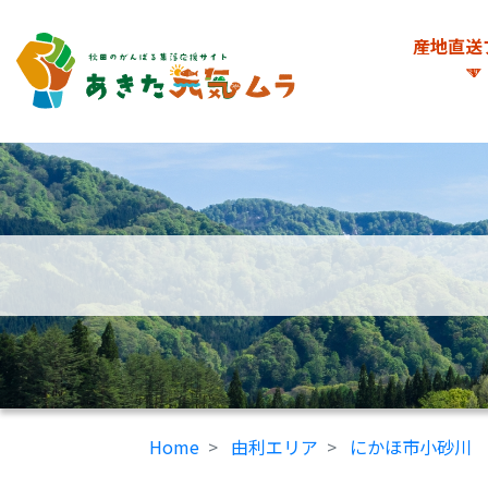
産地直送
Home
由利エリア
にかほ市小砂川