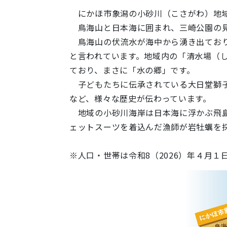
にかほ市象潟の小砂川（こさがわ）地域
鳥海山と日本海に囲まれ、三崎公園の見
鳥海山の伏流水が海中から湧き出ており
と言われています。地域内の「清水場（
ており、まさに「水の郷」です。
子どもたちに伝承されている大日堂獅子
など、様々な歴史が伝わっています。
地域の小砂川海岸は日本海に浮かぶ飛島
ェットスーツを着込んだ漁師が岩牡蠣を
※人口・世帯は令和8（2026）年４月