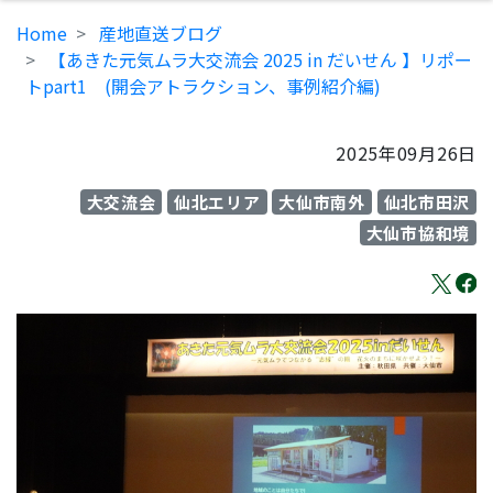
Home
産地直送ブログ
【あきた元気ムラ大交流会 2025 in だいせん 】リポー
トpart1 (開会アトラクション、事例紹介編)
2025年09月26日
大交流会
仙北エリア
大仙市南外
仙北市田沢
大仙市協和境