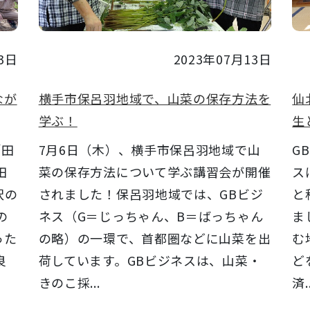
3日
2023年07月13日
なが
横手市保呂羽地域で、山菜の保存方法を
仙
学ぶ！
生
「田
7月6日（木）、横手市保呂羽地域で山
G
田
菜の保存方法について学ぶ講習会が開催
ス
沢の
されました！保呂羽地域では、GBビジ
と
の
ネス（G＝じっちゃん、B＝ばっちゃん
ま
った
の略）の一環で、首都圏などに山菜を出
む
良
荷しています。GBビジネスは、山菜・
ど
きのこ採...
済..