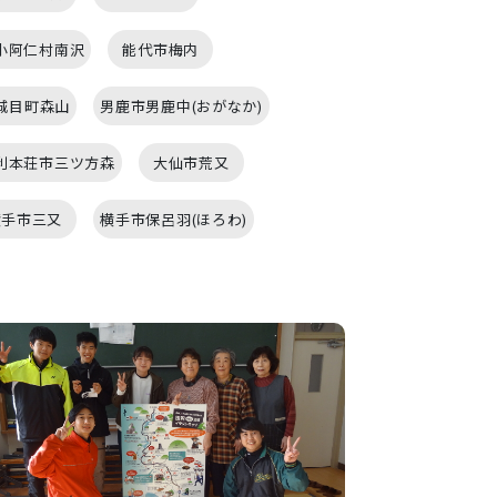
小阿仁村南沢
能代市梅内
城目町森山
男鹿市男鹿中(おがなか)
利本荘市三ツ方森
大仙市荒又
横手市三又
横手市保呂羽(ほろわ)