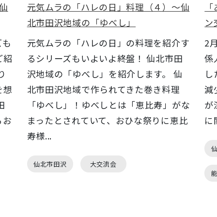
仙
元気ムラの「ハレの日」料理（４）～仙
「
北市田沢地域の「ゆべし」
ン
ズも
元気ムラの「ハレの日」の料理を紹介す
2
ご紹
るシリーズもいよいよ終盤！ 仙北市田
係
り
沢地域の「ゆべし」を紹介します。 仙
し
を想
北市田沢地域で作られてきた巻き料理
減
田
「ゆべし」！ゆべしとは「恵比寿」がな
が
るお
まったとされていて、おひな祭りに恵比
に
寿様...
仙北市田沢
大交流会