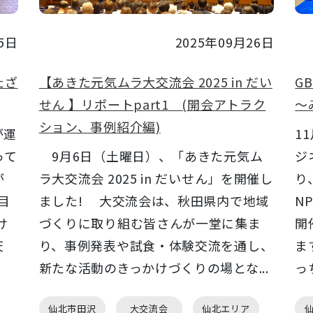
5日
2025年09月26日
たざ
【あきた元気ムラ大交流会 2025 in だい
G
せん 】リポートpart1 (開会アトラク
～
ション、事例紹介編)
が運
1
って
9月6日（土曜日）、「あきた元気ム
ジ
が
ラ大交流会 2025 in だいせん」を開催し
り
目
ました! 大交流会は、秋田県内で地域
N
け
づくりに取り組む皆さんが一堂に集ま
開
天
り、事例発表や試食・体験交流を通し、
ま
新たな活動のきっかけづくりの場とな...
っ
仙北市田沢
大交流会
仙北エリア