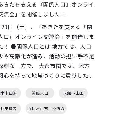
あきたを支える『関係人口』オンライ
交流会」を開催しました！
月20日（土）、「あきたを支える『関
人口』オンライン交流会」を開催しま
た！ ●関係人口とは 地方では、人口
少や高齢化が進み、活動の担い手不足
深刻な一方で、 大都市圏では、地方
関心を持って地域づくりに貢献した...
仙北市田沢
関係人口
大館市山田
能代市梅内
由利本荘市三ツ方森