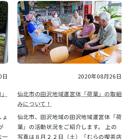
0日
2020年08月26日
口」
仙北市の田沢地域運営体「荷葉」の取組
みについて！
しょ
仙北市、田沢地域の田沢地域運営体「荷
が
葉」の活動状況をご紹介します。 上の
な一
写真は８月２２日（土）「むらの喫茶店