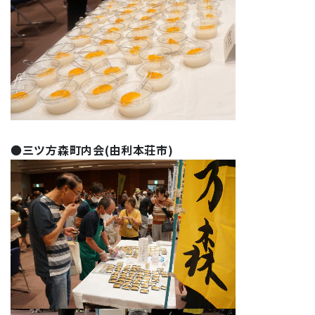
●
三ツ方森町内会(由利本荘市)