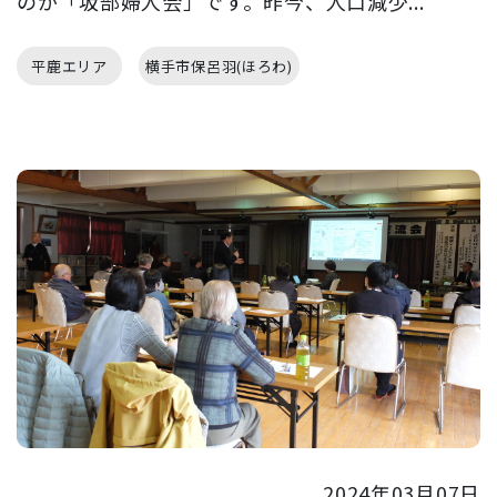
のが「坂部婦人会」です。昨今、人口減少...
平鹿エリア
横手市保呂羽(ほろわ)
2024年03月07日