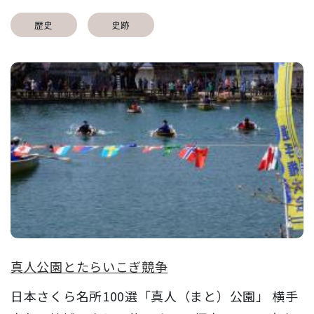
歴史
史跡
真人公園とたらいこぎ競争
日本さくら名所100選「真人（まと）公園」 横手