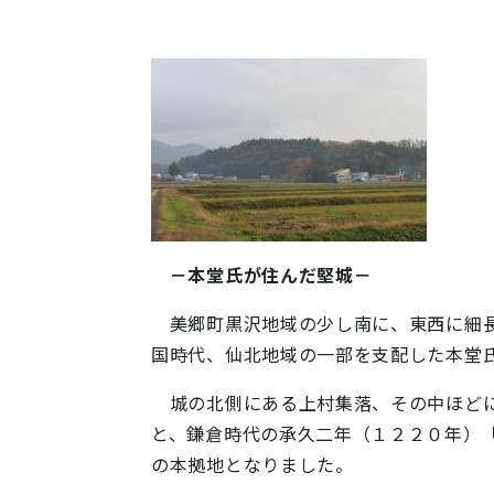
－本堂氏が住んだ堅城－
美郷町黒沢地域の少し南に、東西に細長
国時代、仙北地域の一部を支配した本堂
城の北側にある上村集落、その中ほどに
と、鎌倉時代の承久二年（１２２０年）
の本拠地となりました。