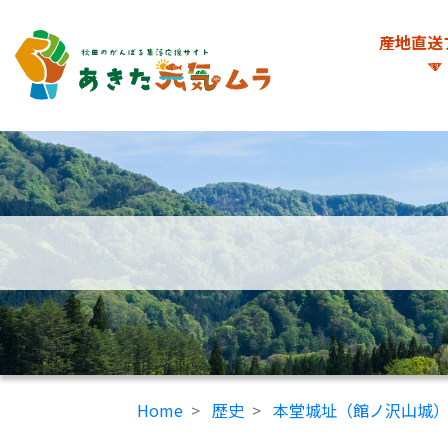
産地直送
Home
歴史
本堂城址（館ノ沢山城