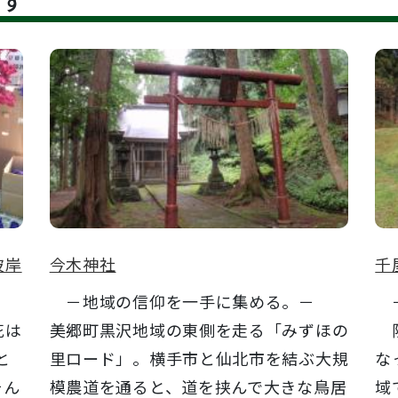
です
彼岸
今木神社
千
－地域の信仰を一手に集める。－
－
花は
美郷町黒沢地域の東側を走る「みずほの
阪
と
里ロード」。横手市と仙北市を結ぶ大規
な
そん
模農道を通ると、道を挟んで大きな鳥居
域