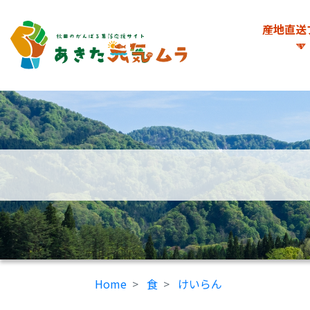
産地直送
Home
食
けいらん