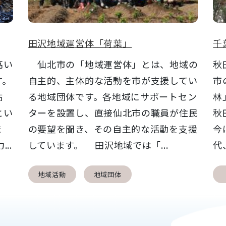
田沢地域運営体「荷葉」
千
高い
仙北市の「地域運営体」とは、地域の
秋
す。
自主的、主体的な活動を市が支援してい
市
粘
る地域団体です。各地域にサポートセン
林
とい
ターを設置し、直接仙北市の職員が住民
秋
ま
の要望を聞き、その自主的な活動を支援
今
..
しています。 田沢地域では「...
代
地域活動
地域団体