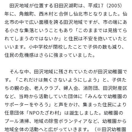
田沢地域が位置する旧田沢湖町は、平成17（2005）
年に、角館町、西木村と合併し仙北市となりました。仙
北市の中で広い面積を誇る田沢地域ですが、市の端にあ
る小さな集落ということもあり「このままでは見捨てら
れてしまうのではないか」と住民は不安を抱いていたと
いいます。小中学校が閉校したことで子供の数も減り、
住民の危機感はさらに強まっていました。
そんな中、田沢地域に残されていたのが田沢幼稚園で
す。「これだけは無くさないようにしよう」と、子供た
ちの親の会、老人クラブ、婦人会、消防団、田沢財産区
など、当時から活動していた団体に「みんなで幼稚園の
サポーターをやろう」と声をかけ、集まった住民により
任意団体「NPOたざわ村」は誕生しました。幼稚園の
プール清掃、地域の除雪ボランティアなど、幼稚園から
地域全体の活動へと広がっていきます。（※田沢幼稚園