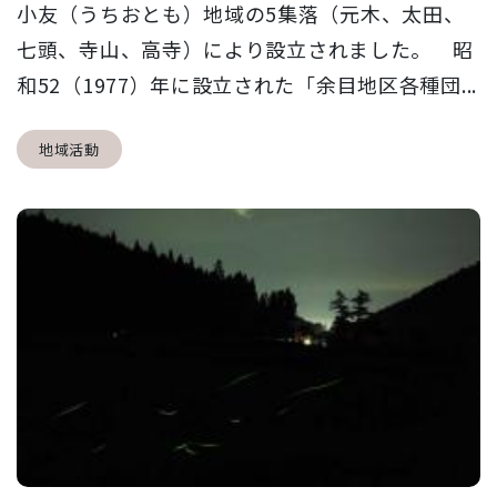
小友（うちおとも）地域の5集落（元木、太田、
七頭、寺山、高寺）により設立されました。 昭
和52（1977）年に設立された「余目地区各種団...
地域活動