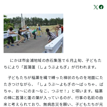
にかほ市金浦地域の赤石集落で６月上旬、子どもた
ちにより「菖蒲蓬（しょうぶよもぎ」が行われます。
子どもたちが
稲藁を縄で縛った棒状のものを地面にた
たきつけながら、「しょうぶ～よもぎの～ばっちゃ、ば
ちゃ、お～にのま～なこ、つぶせ！」と唄います。稲藁
の棒に菖蒲と蓬の葉が入っているのが、行事の名前の由
来と考えられており、無病息災を願い、子どもたちが元