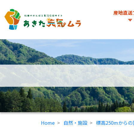
産地直送
Home
自然・施設
標高250mからの