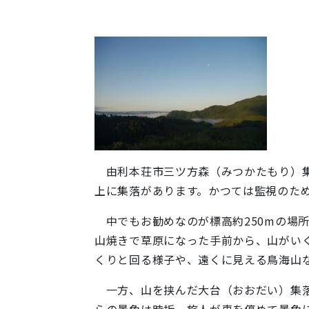
由利本荘市三ツ方森（みつかたもり）集
上に集落があります。かつては監視のた
中でもお勧めなのが標高約250mの場
山焼きで草原になった手前から、山がい
くりと回る様子や、遠くに見える鳥海山
一方、山を挟んだ大台（おおだい）集落
らの景色は時折、旅人が車を停めて景色