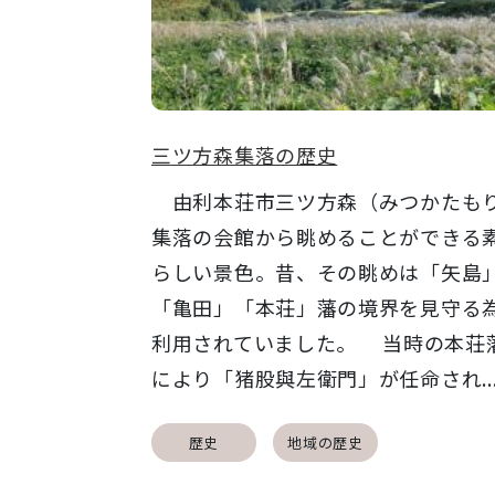
三ツ方森集落の歴史
由利本荘市三ツ方森（みつかたも
集落の会館から眺めることができる
らしい景色。昔、その眺めは「矢島
「亀田」「本荘」藩の境界を見守る
利用されていました。 当時の本荘
により「猪股與左衛門」が任命され..
歴史
地域の歴史