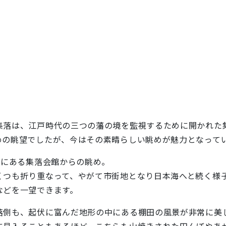
落は、江戸時代の三つの藩の境を監視するために開かれた
めの眺望でしたが、今はその素晴らしい眺めが魅力となって
所にある集落会館からの眺め。
くつも折り重なって、やがて市街地となり日本海へと続く様
などを一望できます。
側も、起伏に富んだ地形の中にある棚田の風景が非常に美
に見入ることもあるほど。こちらも山焼きされた田んぼやあ