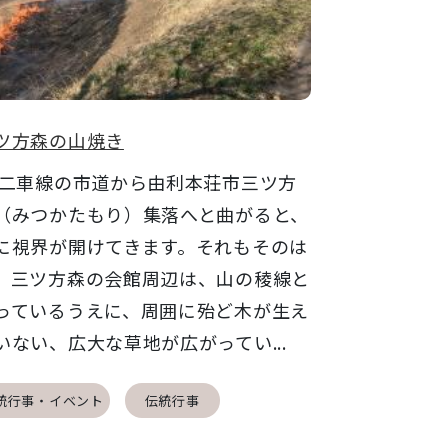
ツ方森の山焼き
車線の市道から由利本荘市三ツ方
（みつかたもり）集落へと曲がると、
に視界が開けてきます。それもそのは
、三ツ方森の会館周辺は、山の稜線と
っているうえに、周囲に殆ど木が生え
いない、広大な草地が広がってい...
統行事・イベント
伝統行事