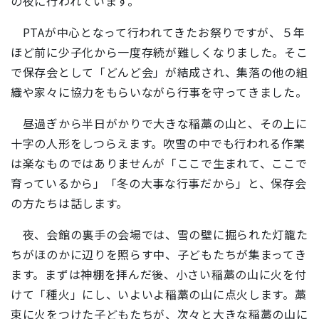
の夜に行われています。
PTAが中心となって行われてきたお祭りですが、５年
ほど前に少子化から一度存続が難しくなりました。そこ
で保存会として「どんど会」が結成され、集落の他の組
織や家々に協力をもらいながら行事を守ってきました。
昼過ぎから半日がかりで大きな稲藁の山と、その上に
十字の人形をしつらえます。吹雪の中でも行われる作業
は楽なものではありませんが「ここで生まれて、ここで
育っているから」「冬の大事な行事だから」と、保存会
の方たちは話します。
夜、会館の裏手の会場では、雪の壁に掘られた灯籠た
ちがほのかに辺りを照らす中、子どもたちが集まってき
ます。まずは神棚を拝んだ後、小さい稲藁の山に火を付
けて「種火」にし、いよいよ稲藁の山に点火します。藁
束に火をつけた子どもたちが、次々と大きな稲藁の山に