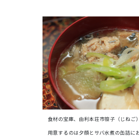
食材の宝庫、由利本荘市笹子（じねご）
用意するのは夕顔とサバ水煮の缶詰にお