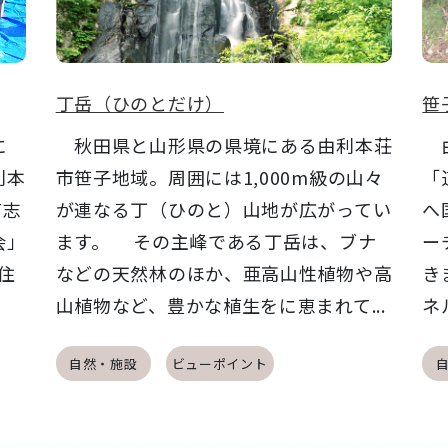
丁岳（ひのとだけ）
笹
に
秋田県と山形県の県境にある由利本荘
由
利本
市笹子地域。周囲には1,000m級の山々
「
有志
が連なる丁（ひのと）山地が広がってい
へ
会」
ます。 その主峰である丁岳は、ブナ
ー
住
などの天然林のほか、亜高山性植物や高
き
山植物など、豊かな植生をに恵まれて...
ネ
自然・施設
ビューポイント