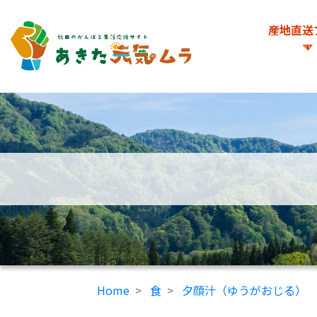
産地直送
Home
食
夕顔汁（ゆうがおじる）