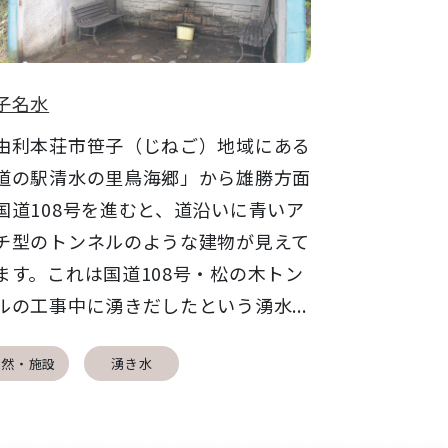
子名水
利本荘市笹子（じねご）地域にある
道の駅清水の里鳥海郷」から雄勝方面
国道108号を進むと、道沿いに青いア
チ型のトンネルのような建物が見えて
ます。これは国道108号・松の木トン
ルの工事中に湧きだしたという湧水...
自然・施設
湧き水