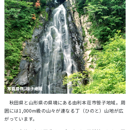
秋田県と山形県の県境にある由利本荘市笹子地域。周
囲には1,000m級の山々が連なる丁（ひのと）山地が広
がっています。