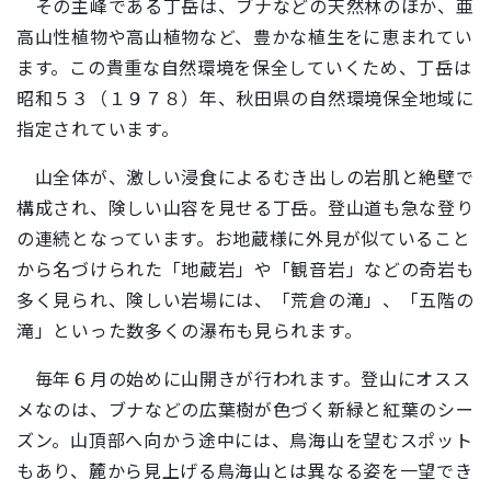
その主峰である丁岳は、ブナなどの天然林のほか、亜
高山性植物や高山植物など、豊かな植生をに恵まれてい
ます。この貴重な自然環境を保全していくため、丁岳は
昭和５３（１９７８）年、秋田県の自然環境保全地域に
指定されています。
山全体が、激しい浸食によるむき出しの岩肌と絶壁で
構成され、険しい山容を見せる丁岳。登山道も急な登り
の連続となっています。お地蔵様に外見が似ていること
から名づけられた「地蔵岩」や「観音岩」などの奇岩も
多く見られ、険しい岩場には、「荒倉の滝」、「五階の
滝」といった数多くの瀑布も見られます。
毎年６月の始めに山開きが行われます。登山にオスス
メなのは、ブナなどの広葉樹が色づく新緑と紅葉のシー
ズン。山頂部へ向かう途中には、鳥海山を望むスポット
もあり、麓から見上げる鳥海山とは異なる姿を一望でき