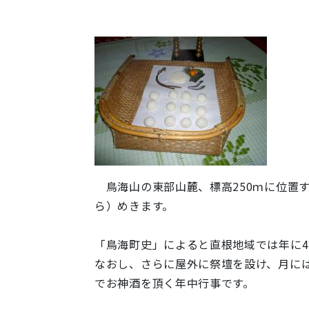
鳥海山の東部山麓、標高250ｍに位置
ら）めきます。
「鳥海町史」によると直根地域では年に
なおし、さらに屋外に祭壇を設け、月には
でお神酒を頂く年中行事です。