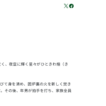
近く、夜空に輝く星々がひときわ煌（き
浴びて身を清め、囲炉裏の火を新しく焚き
す。その後、年男が拍手を打ち、家族全員