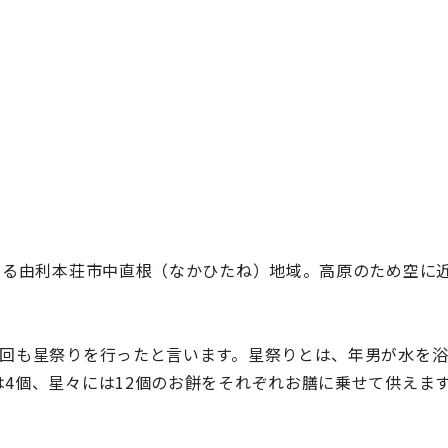
する由利本荘市中直根（なかひたね）地域。高原のため空に
4回も星祭りを行ったと言います。星祭りとは、年男が水を
4個、星々には12個のお餅をそれぞれお膳に乗せて供えま