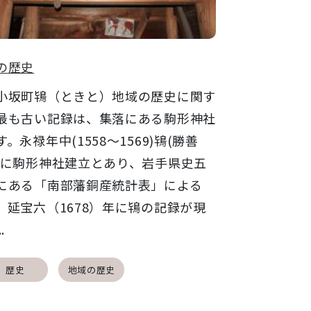
の歴史
坂町鴇（ときと）地域の歴史に関す
最も古い記録は、集落にある駒形神社
す。永禄年中(1558～1569)鴇(勝善
)に駒形神社建立とあり、岩手県史五
にある「南部藩銅産統計表」による
、延宝六（1678）年に鴇の記録が現
.
歴史
地域の歴史