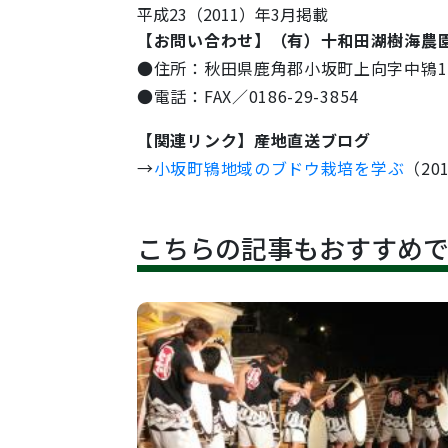
平成23（2011）年3月掲載
【お問い合わせ】（有）十和田湖樹海農
●住所：秋田県鹿角郡小坂町上向字中鴇1
●電話：FAX／0186-29-3854
【関連リンク】産地直送ブログ
→
小坂町鴇地域のブドウ栽培を学ぶ
（20
こちらの記事もおすすめ