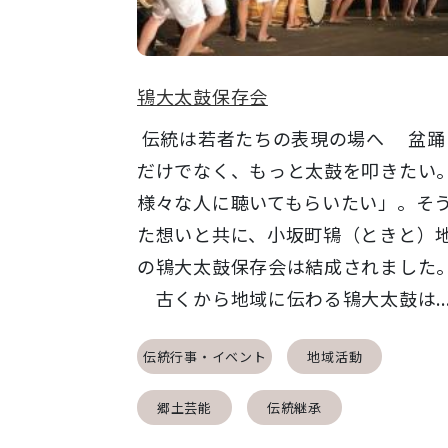
鴇大太鼓保存会
伝統は若者たちの表現の場へ 盆踊
だけでなく、もっと太鼓を叩きたい
様々な人に聴いてもらいたい」。そ
た想いと共に、小坂町鴇（ときと）
の鴇大太鼓保存会は結成されました
古くから地域に伝わる鴇大太鼓は..
伝統行事・イベント
地域活動
郷土芸能
伝統継承