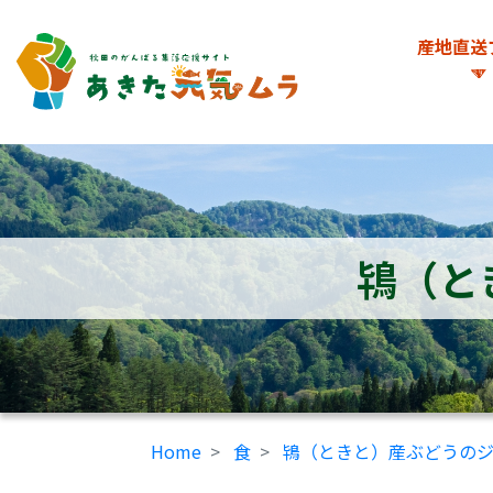
産地直送
鴇（と
Home
食
鴇（ときと）産ぶどうのジ