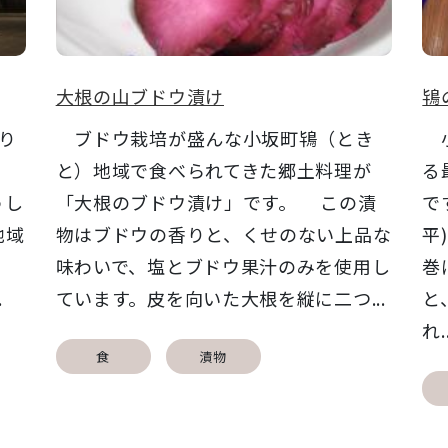
大根の山ブドウ漬け
鴇
り
ブドウ栽培が盛んな小坂町鴇（とき
小
。
と）地域で食べられてきた郷土料理が
る
うし
「大根のブドウ漬け」です。 この漬
で
地域
物はブドウの香りと、くせのない上品な
平
。
味わいで、塩とブドウ果汁のみを使用し
巻
.
ています。皮を向いた大根を縦に二つ...
と
れ..
食
漬物