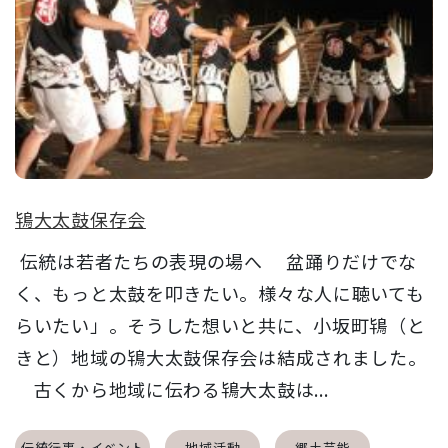
鴇大太鼓保存会
伝統は若者たちの表現の場へ 盆踊りだけでな
く、もっと太鼓を叩きたい。様々な人に聴いても
らいたい」。そうした想いと共に、小坂町鴇（と
きと）地域の鴇大太鼓保存会は結成されました。
古くから地域に伝わる鴇大太鼓は...
伝統行事・イベント
地域活動
郷土芸能