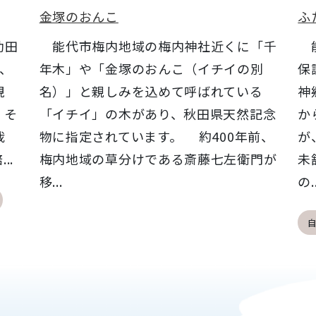
金塚のおんこ
ふ
助田
能代市梅内地域の梅内神社近くに「千
能
、
年木」や「金塚のおんこ（イチイの別
保
現
名）」と親しみを込めて呼ばれている
神
、そ
「イチイ」の木があり、秋田県天然記念
か
栽
物に指定されています。 約400年前、
が
..
梅内地域の草分けである斎藤七左衛門が
未
移...
の..