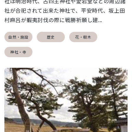
社は明治時代、古四王神社や愛宕堂などの周辺諸
社が合祀されて出来た神社で、平安時代、坂上田
村麻呂が蝦夷討伐の際に戦勝祈願し建...
自然・施設
歴史
花・樹木
神社・寺