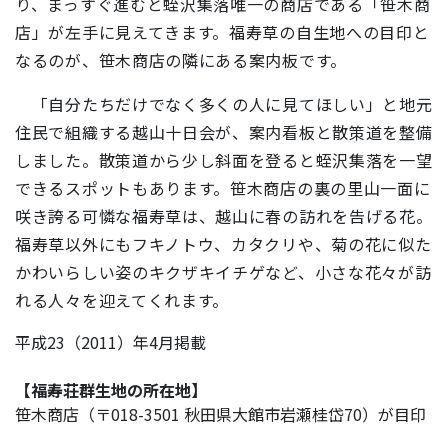
り、まっすぐ進むと蛭沢集落唯一の商店である「笹木商
店」が左手に見えてきます。福寿草の自生地への目印と
なるのが、笹木商店の隣にある案内板です。
「自分たちだけでなく多くの人に見てほしい」と地元
住民で組織する越山十日会が、案内看板と散策道を整備
しました。散策道から少し斜面を登ると蛭沢集落を一望
できるスポットもあります。笹木商店の裏の里山一面に
咲き誇る可憐な福寿草は、越山に春の訪れを告げる花。
福寿草以外にもフキノトウ、カタクリや、菊の花に似た
かわいらしい姿のキクザキイチゲなど、小さな花々が訪
れる人々を迎えてくれます。
平成23（2011）年4月掲載
【福寿荘群生地の所在地】
笹木商店（〒018-3501 秋田県大館市岩瀬桂岱70）が目印