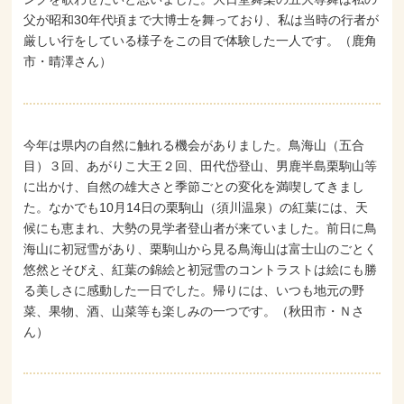
父が昭和30年代頃まで大博士を舞っており、私は当時の行者が
厳しい行をしている様子をこの目で体験した一人です。（鹿角
市・晴澤さん）
今年は県内の自然に触れる機会がありました。鳥海山（五合
目）３回、あがりこ大王２回、田代岱登山、男鹿半島栗駒山等
に出かけ、自然の雄大さと季節ごとの変化を満喫してきまし
た。なかでも10月14日の栗駒山（須川温泉）の紅葉には、天
候にも恵まれ、大勢の見学者登山者が来ていました。前日に鳥
海山に初冠雪があり、栗駒山から見る鳥海山は富士山のごとく
悠然とそびえ、紅葉の錦絵と初冠雪のコントラストは絵にも勝
る美しさに感動した一日でした。帰りには、いつも地元の野
菜、果物、酒、山菜等も楽しみの一つです。（秋田市・Ｎさ
ん）