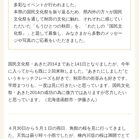
多彩なイベントが行われました。
本県の国民文化祭を振り返るため、県内外の方々が国民
文化祭を通して秋田の文化に触れ、それぞれに感じてい
ただいた「もうひとつの秋田」を、「わたしの『国民文
化祭』」と題して募集し、みなさまから多数のメッセー
ジや写真のご応募をいただきました。
国民文化祭・あきた2014まであと141日となりましたが、今年
に入ってからも既に２回来秋しました。”あきたにしました”と
いうキャッチフレーズも好きで、秋田市の街並みも好きです。
竿燈まつりも、一度は見に行きたいと思っています。国民文化
祭・あきた2014の成功の為に微力ではありますが尽力したい
と思っています。（北海道函館市・伊藤さん）
４月30日から５月１日の両日、角館の桜を見に行ってきまし
た。天気は曇り時々小雨でしたが、檜内川堤の桜は満開でとて