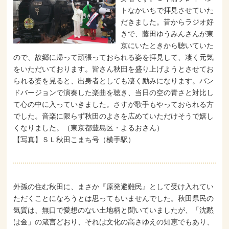
トなかいちで拝見させていた
だきました。昔からラジオ好
きで、藤田ゆうみんさんが東
京にいたときから聴いていた
ので、故郷に帰って頑張っておられる姿を拝見して、凄く元気
をいただいております。皆さん秋田を盛り上げようとさせてお
られる姿を見ると、出身者としても凄く励みになります。バン
ドバージョンで演奏した楽曲を聴き、当日の空の青さと対比し
て心の中に入っていきました。さすが歌手もやっておられる方
でした。音楽に限らず秋田のよさを広めていただけそうで嬉し
くなりました。（東京都豊島区・よるおさん）
【写真】ＳＬ秋田こまち号（横手駅）
外孫の住む秋田に、まさか『原発避難民』として受け入れてい
ただくことになろうとは思ってもいませんでした。秋田県民の
気質は、無口で愛想のない土地柄と聞いていましたが、「沈黙
は金」の箴言どおり、それは文化の高さゆえの知恵でもあり、