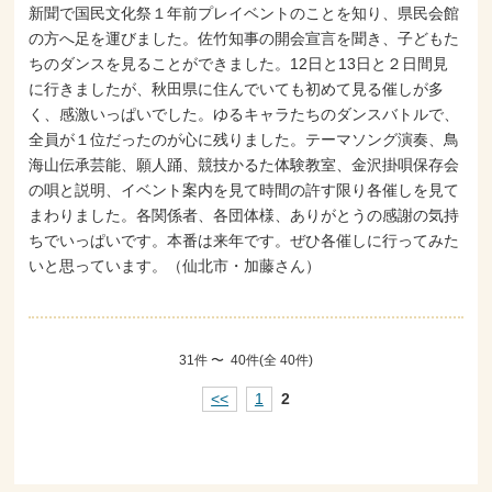
新聞で国民文化祭１年前プレイベントのことを知り、県民会館
の方へ足を運びました。佐竹知事の開会宣言を聞き、子どもた
ちのダンスを見ることができました。12日と13日と２日間見
に行きましたが、秋田県に住んでいても初めて見る催しが多
く、感激いっぱいでした。ゆるキャラたちのダンスバトルで、
全員が１位だったのが心に残りました。テーマソング演奏、鳥
海山伝承芸能、願人踊、競技かるた体験教室、金沢掛唄保存会
の唄と説明、イベント案内を見て時間の許す限り各催しを見て
まわりました。各関係者、各団体様、ありがとうの感謝の気持
ちでいっぱいです。本番は来年です。ぜひ各催しに行ってみた
いと思っています。（仙北市・加藤さん）
31件 〜 40件(全 40件)
<<
1
2