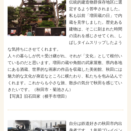
伝統的建造物群保存地区に選
定するよう答申されました。
私も以前「増田蔵の日」で内
蔵を見学しました。歴史ある
建物は、そこに刻まれた時間
の流れを感じさせてくれ、し
ばしタイムスリップしたよう
な気持ちにさせてくれます。
人々の暮らしが代々受け継がれ、それが「文化」として根付い
ているのだと思います。増田の蔵や角館の武家屋敷、県内各地
にある酒蔵、世界的な画家の作品を収蔵した美術館、秋田には
魅力的な文化が身近なところに横たわり、私たちを包み込んで
くれます。これからも小さな旅、散歩の気分で秋田を感じてい
きたいです。（秋田市・菊池さん）
【写真】旧石田家（横手市増田）
自分は鉄道好きの秋田市内出
身者です。１年前プレイベン