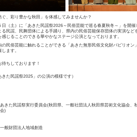
紡ぐ、彩り豊かな秋田」を体感してみませんか？
５日（土）に「あきた民謡祭2026～民俗芸能で巡る春夏秋冬～」を開催
よる民謡、民舞団体による手踊り、県内の民俗芸能保存団体の実演など
を感じることのできる華やかなステージ公演となっております。
内の民俗芸能に触れることができる「あきた無形民俗文化財パビリオン
します。​
お待ちしております！
「あきた民謡祭2025」の公演の模様です）
あきた民謡祭実行委員会(秋田県、一般社団法人秋田県芸術文化協会、
会)
一般財団法人地域創造