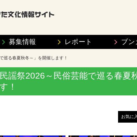
募集情報
レポート
ブン
能で巡る春夏秋冬～」を開催します！
民謡祭2026～民俗芸能で巡る春夏
す！
お気に