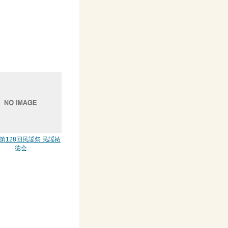
 第128回民謡祭 民謡祐
徳会