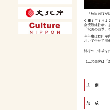
「秋田民謡が
令和８年８月１
会優勝経験者に
「秋田の四季」
今年度は秋田県
おいて併せて開催
​皆様のご来場を
​​（上の画像は
主 催
助 成