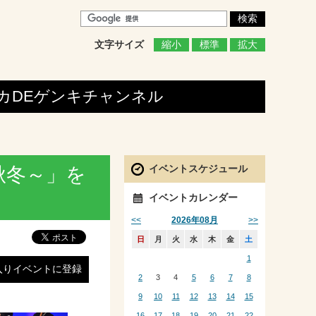
文字サイズ
縮小
標準
拡大
カDEゲンキ
チャンネル
イベントスケジュール
秋冬～」を
イベントカレンダー
<<
>>
2026年08月
日
月
火
水
木
金
土
1
入りイベントに登録
2
3
4
5
6
7
8
9
10
11
12
13
14
15
16
17
18
19
20
21
22