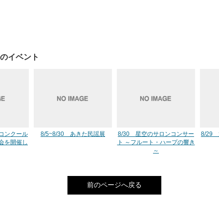
のイベント
コンクール
8/5~8/30 あきた民謡展
8/30 星空のサロンコンサー
8/29
会を開催し
ト ～フルート・ハープの響き
～
前のページへ戻る