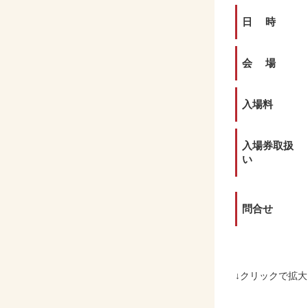
日 時
会 場
入場料
入場券取扱
い
問合せ
↓クリックで拡