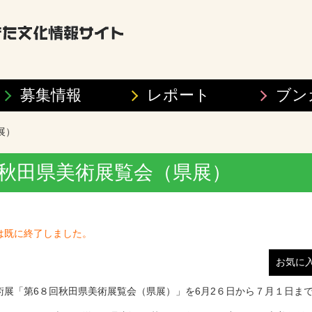
募集情報
レポート
ブン
展）
秋田県美術展覧会（県展）
は既に終了しました。
お気に
展「第6８回秋田県美術展覧会（県展）」を6月2６日から７月１日まで