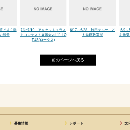
色鉛筆で描く季
7/4~7/19 アキケットイラス
6/17～6/28 秋田テルサこど
5/9
の風景
トコンテスト展示会vol.11 LO
も絵画教室展
を元気
TUS(ロータス)
前のページへ戻る
募集情報
レポート
文