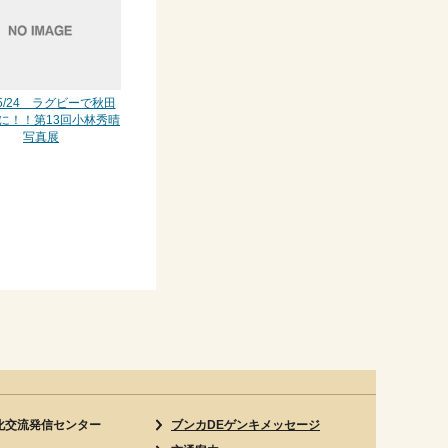
～5/24 ラグビーで秋田
に！！第13回小林秀晴
写真展
化交流発信センター
ブンカDEゲンキメッセージ