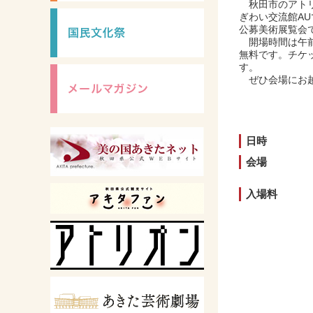
秋田市のアトリ
ぎわい交流館A
公募美術展覧会
開場時間は午前
無料です。チケ
す。
ぜひ会場にお越
日時
会場
入場料