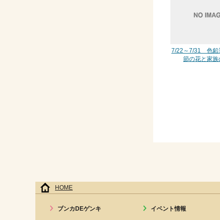
7/22～7/31 
節の花と家族
HOME
ブンカDEゲンキ
イベント情報