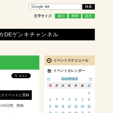
文字サイズ
縮小
標準
拡大
カDEゲンキ
チャンネル
イベントスケジュール
イベントカレンダー
<<
>>
2026年08月
日
月
火
水
木
金
土
1
入りイベントに登録
2
3
4
5
6
7
8
の6日間、開催
9
10
11
12
13
14
15
16
17
18
19
20
21
22