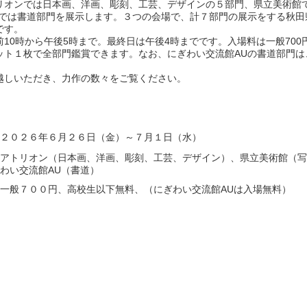
オンでは日本画、洋画、彫刻、工芸、デザインの５部門、県立美術館
Uでは書道部門を展示します。３つの会場で、計７部門の展示をする秋田
です。
10時から午後5時まで。最終日は午後4時までです。入場料は一般700
ット１枚で全部門鑑賞できます。なお、にぎわい交流館AUの書道部門は
しいただき、力作の数々をご覧ください。
２０２６年６月２６日（金）～７月１日（水）
アトリオン（日本画、洋画、彫刻、工芸、デザイン）、県立美術館（写
わい交流館AU（書道）
一般７００円、高校生以下無料、（にぎわい交流館AUは入場無料）