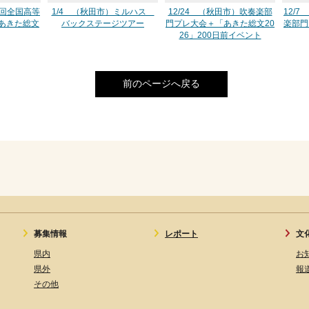
50回全国高等
1/4 （秋田市）ミルハス
12/24 （秋田市）吹奏楽部
12/
あきた総文
バックステージツアー
門プレ大会＋「あきた総文20
楽部門
26」200日前イベント
前のページへ戻る
募集情報
レポート
文
県内
お
県外
報
その他