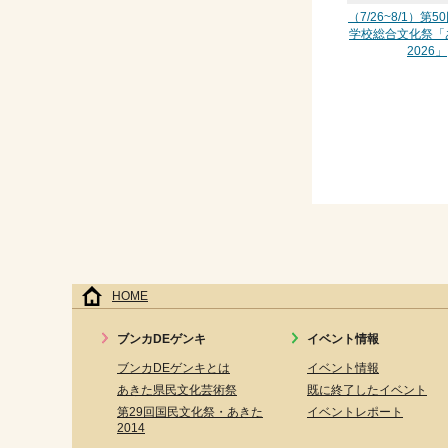
（7/26~8/1）第
学校総合文化祭「
2026」
HOME
ブンカDEゲンキ
イベント情報
ブンカDEゲンキとは
イベント情報
あきた県民文化芸術祭
既に終了したイベント
第29回国民文化祭・あきた
イベントレポート
2014