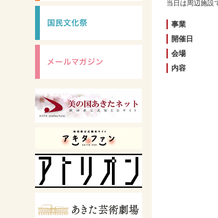
当日は周辺施設
事業
開催日
会場
内容