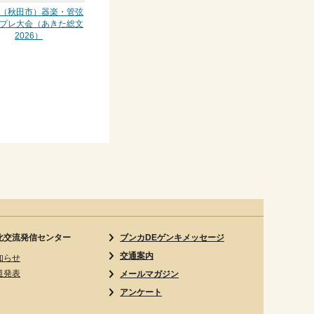
7 （秋田市）器楽・管弦
プレ大会（あきた総文
2026）
化交流発信センター
ブンカDEゲンキメッセージ
交通案内
知らせ
道発表
メールマガジン
アンケート