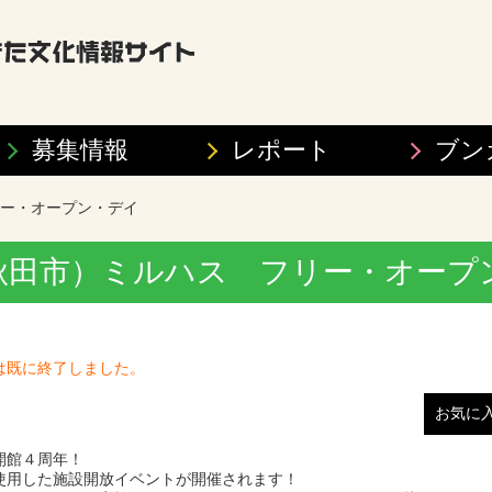
募集情報
レポート
ブン
リー・オープン・デイ
（秋田市）ミルハス フリー・オープ
は既に終了しました。
お気に
開館４周年！
使用した施設開放イベントが開催されます！