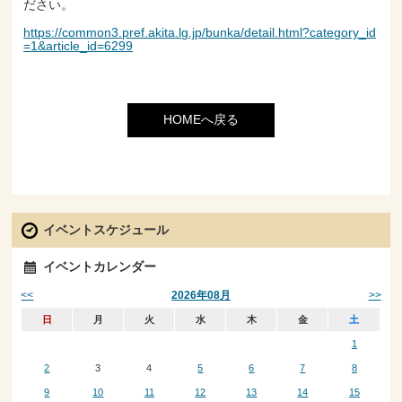
ださい。
https://common3.pref.akita.lg.jp/bunka/detail.html?category_id
=1&article_id=6299
HOMEへ戻る
イベントスケジュール
イベントカレンダー
<<
>>
2026年08月
日
月
火
水
木
金
土
1
2
3
4
5
6
7
8
9
10
11
12
13
14
15