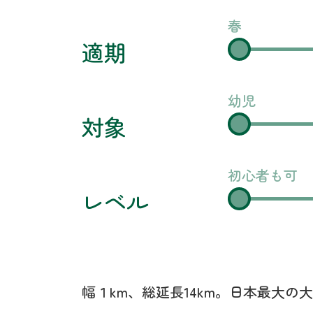
春
適期
幼児
対象
初心者も可
レベル
幅１km、総延長14km。日本最大