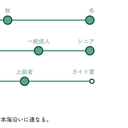
秋
冬
一般成人
シニア
上級者
ガイド要
日本海沿いに連なる。