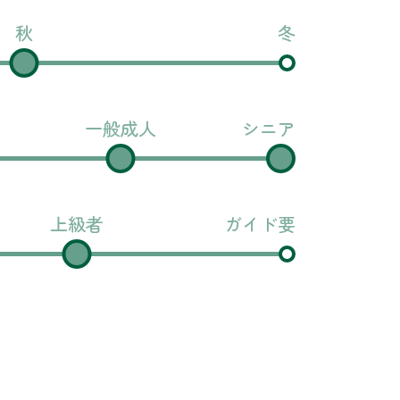
秋
冬
一般成人
シニア
上級者
ガイド要