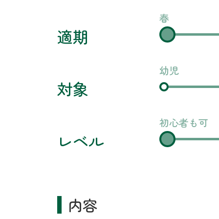
春
適期
幼児
対象
初心者も可
レベル
内容