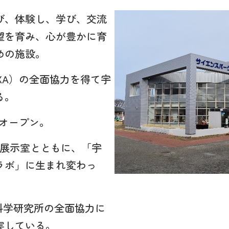
び、体験し、学び、交流
望を育み、心が豊かに育
めの施設。
XA）の全面協力を得て宇
る。
ルオープン。
階展示室とともに、「宇
ラボ」に生まれ変わっ
宙科学研究所の全面協力に
実している。