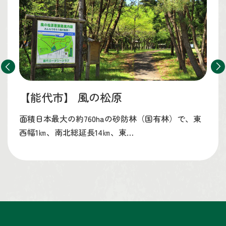
【能代市】
風の松原
面積日本最大の約760haの砂防林（国有林）で、東
西幅1㎞、南北総延長14㎞、東…