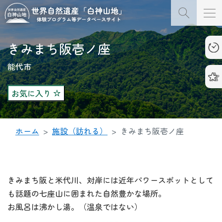
きみまち阪壱ノ座
能代市
お気に入り
ホーム
施設（訪れる）
きみまち阪壱ノ座
きみまち阪と米代川、対岸には近年パワースポットとして
も話題の七座山に囲まれた自然豊かな場所。
お風呂は沸かし湯。（温泉ではない）