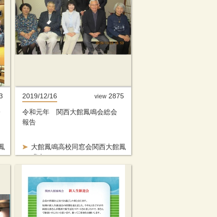
3
2019/12/16
2875
view
・
令和元年 関西大館鳳鳴会総会
報告
鳳
大館鳳鳴高校同窓会関西大館鳳
鳴会