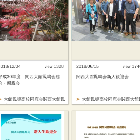
2018/12/04
1328
2018/06/15
174
view
view
平成30年度 関西大館鳳鳴会総
関西大館鳳鳴会新人歓迎会
会・懇親会
大館鳳鳴高校同窓会関西大館鳳
大館鳳鳴高校同窓会関西大館
鳴会
鳴会