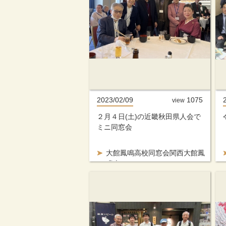
2023/02/09
1075
view
２月４日(土)の近畿秋田県人会で
ミニ同窓会
大館鳳鳴高校同窓会関西大館鳳
鳴会