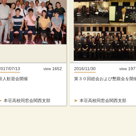
2017/07/13
1652
2016/11/30
197
view
view
新人歓迎会開催
第３０回総会および懇親会を開
本荘高校同窓会関西支部
本荘高校同窓会関西支部