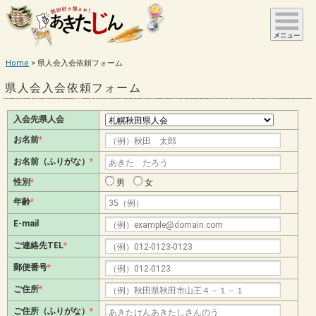
Home
県人会入会依頼フォーム
県人会入会依頼フォーム
入会先県人会
お名前
*
お名前（ふりがな）
*
性別
*
男
女
年齢
*
E-mail
ご連絡先TEL
*
郵便番号
*
ご住所
*
ご住所（ふりがな）
*